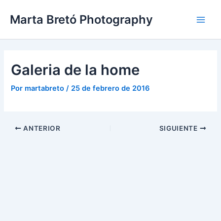
Ir
Navegación
Main
Marta Bretó Photography
al
de
Men
contenido
entradas
Galeria de la home
Por
martabreto
/
25 de febrero de 2016
ANTERIOR
SIGUIENTE