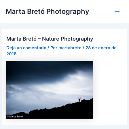
Ir
Navegación
Main
Marta Bretó Photography
al
de
Men
contenido
entradas
Marta Bretó – Nature Photography
Deja un comentario
/ Por
martabreto
/
28 de enero de
2018