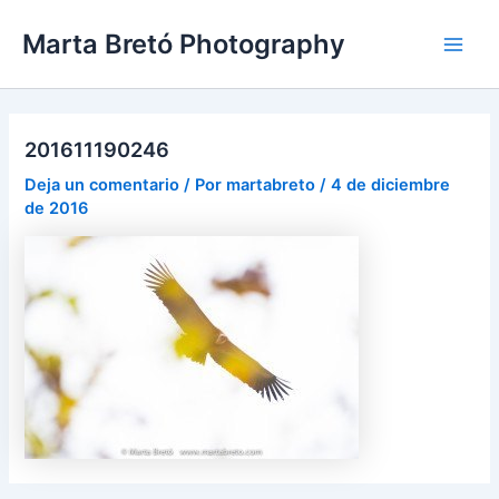
Ir
Navegación
Main
Marta Bretó Photography
al
de
Men
contenido
entradas
201611190246
Deja un comentario
/ Por
martabreto
/
4 de diciembre
de 2016