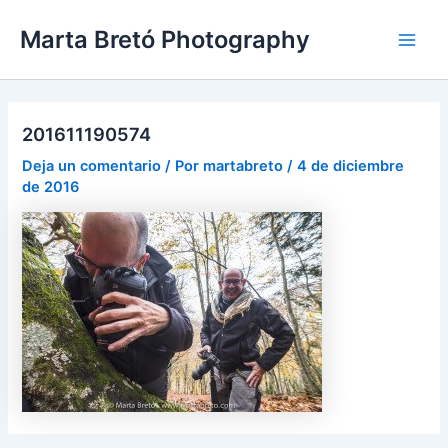
Ir
Navegación
Main
Marta Bretó Photography
al
de
Men
contenido
entradas
201611190574
Deja un comentario
/ Por
martabreto
/
4 de diciembre
de 2016