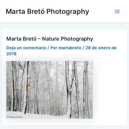
Ir
Navegación
Main
Marta Bretó Photography
al
de
Men
contenido
entradas
Marta Bretó – Nature Photography
Deja un comentario
/ Por
martabreto
/
28 de enero de
2018