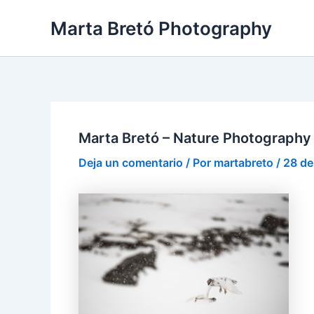
Ir
Navegación
Marta Bretó Photography
al
de
contenido
entradas
Marta Bretó – Nature Photography
Deja un comentario
/ Por
martabreto
/
28 de