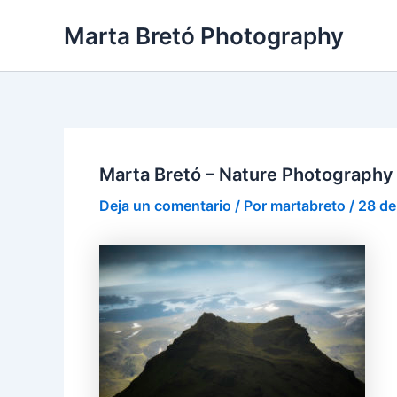
Ir
Navegación
Marta Bretó Photography
al
de
contenido
entradas
Marta Bretó – Nature Photography
Deja un comentario
/ Por
martabreto
/
28 de