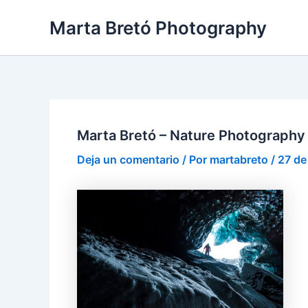
Ir
Navegación
Marta Bretó Photography
al
de
contenido
entradas
Marta Bretó – Nature Photography
Deja un comentario
/ Por
martabreto
/
27 de