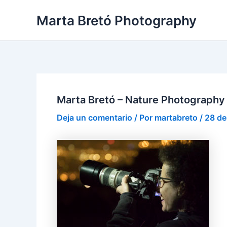
Ir
Navegación
Marta Bretó Photography
al
de
contenido
entradas
Marta Bretó – Nature Photography
Deja un comentario
/ Por
martabreto
/
28 de