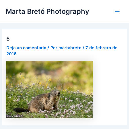
Ir
Navegación
Main
Marta Bretó Photography
al
de
Men
contenido
entradas
5
Deja un comentario
/ Por
martabreto
/
7 de febrero de
2016