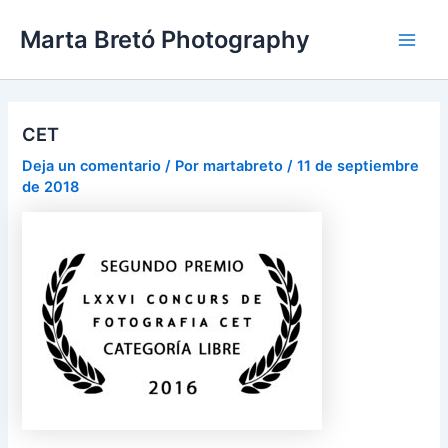
Ir
Navegación
Main
Marta Bretó Photography
al
de
Men
contenido
entradas
CET
Deja un comentario
/ Por
martabreto
/
11 de septiembre
de 2018