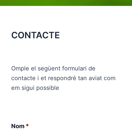
CONTACTE
Nom
Cogn
Omple el següent formulari de
contacte i et respondré tan aviat com
em sigui possible
Nom
*