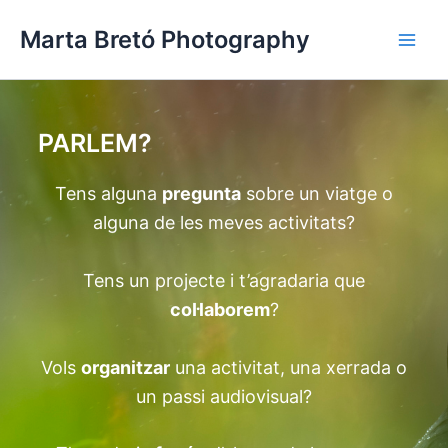
Vés
Main
Marta Bretó Photography
al
Men
contingut
PARLEM?
Tens alguna
pregunta
sobre un viatge o
alguna de les meves activitats?
Tens un projecte i t’agradaria que
col·laborem
?
Vols
organitzar
una activitat, una xerrada o
un passi audiovisual?