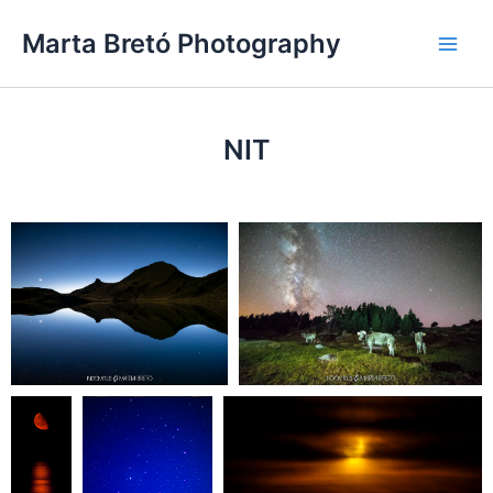
Vés
Main
Marta Bretó Photography
al
Men
contingut
NIT