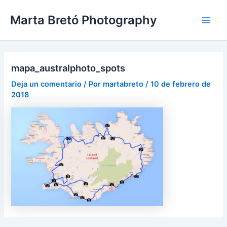
Ir
Navegación
Main
Marta Bretó Photography
al
de
Men
contenido
entradas
mapa_australphoto_spots
Deja un comentario
/ Por
martabreto
/
10 de febrero de
2018