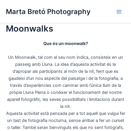
Vés
Main
Marta Bretó Photography
al
Men
contingut
Moonwalks
Que és un moonwalk?
Un Moonwalk, tal com el seu nom indica, consisteix en un
passeig amb Lluna. La idea d’aquesta activitat és la
d’apropar als participants al món de la nit, fent que es
gaudeixi d’un nou aspecte del paisatge i de la fotografia, a
través d’experiències com caminar amb l’única llum de la
pròpia Lluna Plena o conèixer el funcionament del nostre
aparell fotogràfic, les seves possibilitats i limitacions durant
la nit.
Aquesta activitat està pensada per a tot aquell que vulgui fer
un tast de fotografia nocturna, sense arribar a fer un curset
o taller. També seran benvinguts els que no sent fotògrafs,