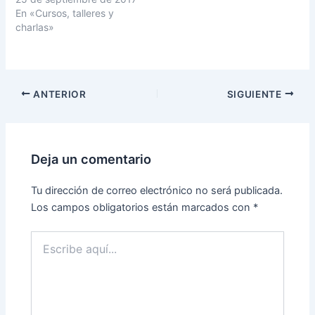
S
F
En «Cursos, talleres y
e
a
a
c
charlas»
b
e
r
b
e
o
e
o
n
k
u
(
n
S
ANTERIOR
SIGUIENTE
a
e
v
a
e
b
n
r
t
e
a
e
n
n
Deja un comentario
a
u
n
n
u
a
Tu dirección de correo electrónico no será publicada.
e
v
v
e
Los campos obligatorios están marcados con
*
a
n
)
t
a
n
Escribe
a
aquí...
n
u
e
v
a
)