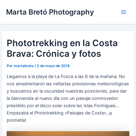
Ir
Navegación
Main
Marta Bretó Photography
al
de
Men
contenido
entradas
Phototrekking en la Costa
Brava: Crónica y fotos
Por
martabreto
/
3 de mayo de 2018
Llegamos a la playa de La Fosca a las 6 de la mañana. No
nos amedrentaron las nefastas previsiones meteorológicas
y buscamos en la oscuridad nuestras posiciones, para dar
la bienvenida al nuevo día con un paisaje conmovedor
presidido por el disco solar sobre las Islas Formigues…
Empezaba el Phototrekking «Paisajes de Costa», ¡y
prometía!