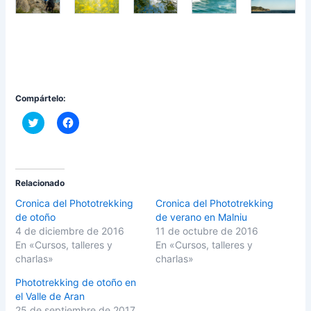
Compártelo:
C
H
l
a
i
z
c
c
k
l
t
i
o
c
s
p
Relacionado
h
a
a
r
Cronica del Phototrekking
Cronica del Phototrekking
r
a
de otoño
de verano en Malniu
e
c
o
o
4 de diciembre de 2016
11 de octubre de 2016
n
m
En «Cursos, talleres y
En «Cursos, talleres y
T
p
w
a
charlas»
charlas»
i
r
t
t
Phototrekking de otoño en
t
i
e
r
el Valle de Aran
r
e
(
n
25 de septiembre de 2017