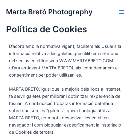
Vés
Main
Marta Bretó Photography
al
Men
contingut
Política de Cookies
D’acord amb la normativa vigent, facilitem als Usuaris la
informació relativa a les galetes que utilitzem i el motiu
del seu ús en el lloc web WWW.MARTABRETO.COM
(d’ara endavant MARTA BRETO), així com demanem el
consentiment per poder utilitzar-les.
MARTA BRETO, igual que la majoria dels llocs a Internet,
fa servir galetes per millorar i optimitzar l’experiència de
l’usuari. A continuació trobaràs informació detallada
sobre què són les “galetes”, quina tipologia utilitza
MARTA BRETO, com pots desactivar-les en el teu
navegador i com bloquejar específicament la instal·lació
de Cookies de tercers.