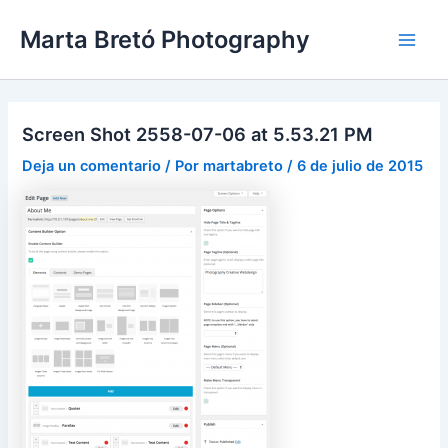
Ir
Navegación
Main
Marta Bretó Photography
al
de
Men
contenido
entradas
Screen Shot 2558-07-06 at 5.53.21 PM
Deja un comentario
/ Por
martabreto
/
6 de julio de 2015