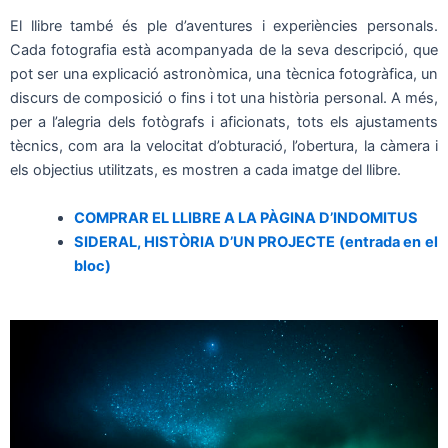
El llibre també és ple d’aventures i experiències personals.
Cada fotografia està acompanyada de la seva descripció, que
pot ser una explicació astronòmica, una tècnica fotogràfica, un
discurs de composició o fins i tot una història personal. A més,
per a l’alegria dels fotògrafs i aficionats, tots els ajustaments
tècnics, com ara la velocitat d’obturació, l’obertura, la càmera i
els objectius utilitzats, es mostren a cada imatge del llibre.
COMPRAR EL LLIBRE A
LA PÀGINA D’INDOMITUS
SIDERAL, HISTÒRIA D’UN PROJECTE (entrada en el
bloc)