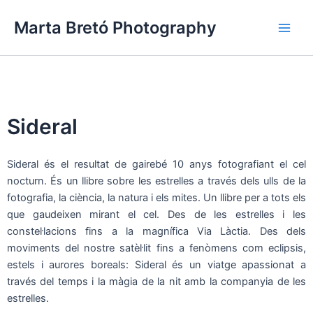
Vés
Main
Marta Bretó Photography
al
Men
contingut
Sideral
Sideral és el resultat de gairebé 10 anys fotografiant el cel
nocturn. És un llibre sobre les estrelles a través dels ulls de la
fotografia, la ciència, la natura i els mites. Un llibre per a tots els
que gaudeixen mirant el cel. Des de les estrelles i les
constel·lacions fins a la magnífica Via Làctia. Des dels
moviments del nostre satèl·lit fins a fenòmens com eclipsis,
estels i aurores boreals: Sideral és un viatge apassionat a
través del temps i la màgia de la nit amb la companyia de les
estrelles.