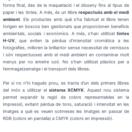
forma final, des de la maquetació i el disseny fins al tipus de
paper i les tintes. A més, és un llibre
respectuós amb el medi
ambient
. Els productes amb què s’ha fabricat el llibre tenen
l’origen en boscos ben gestionats que proporcionen beneficis
ambientals, socials i econòmics. A més, s’han utilitzat
tintes
H-UV
, que eviten la pèrdua d’intensitat cromàtica a les
fotografies, milloren la brillantor sense necessitat de vernissos
i són respectuoses amb el medi ambient en contaminar molt
menys per no emetre ozó. No s’han utilitzat plàstics per a
l’emmagatzematge i el transport dels llibres.
Per si no n’hi hagués prou, es tracta d’un dels primers llibres
del món a utilitzar el
sistema XCMYK
. Aquest nou sistema
permet expandir la regió de colors representables en la
impressió, evitant pèrdua de tons, saturació i intensitat en les
imatges a què es veuen sotmeses les imatges en passar de
RGB (colors en pantalla) a CMYK (colors en impressió).