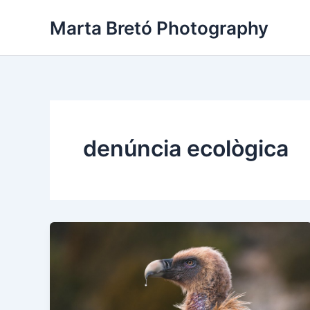
Vés
Marta Bretó Photography
al
contingut
denúncia ecològica