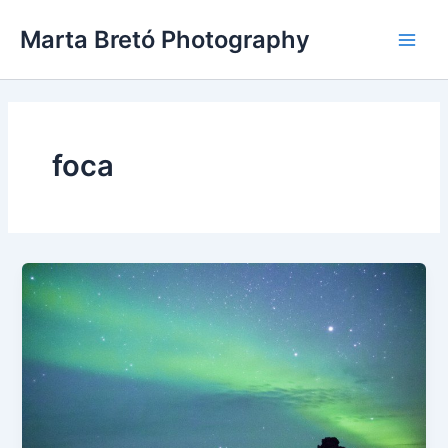
Vés
Main
Marta Bretó Photography
al
Men
contingut
foca