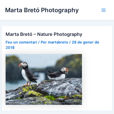
Vés
Navegació
Main
Marta Bretó Photography
al
d'entrades
Men
contingut
Marta Bretó – Nature Photography
Feu un comentari
/ Per
martabreto
/
28 de gener de
2018