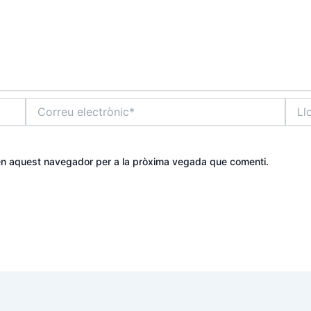
Correu
Lloc
electrònic*
web
 en aquest navegador per a la pròxima vegada que comenti.