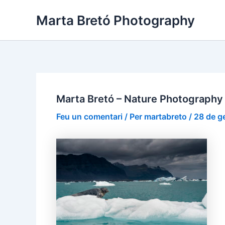
Vés
Navegació
Marta Bretó Photography
al
d'entrades
contingut
Marta Bretó – Nature Photography
Feu un comentari
/ Per
martabreto
/
28 de g