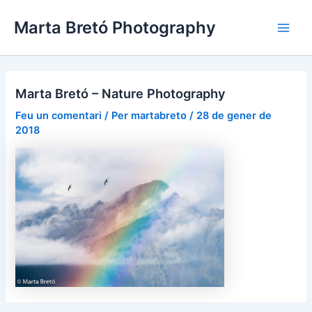
Vés
Navegació
Main
Marta Bretó Photography
al
d'entrades
Men
contingut
Marta Bretó – Nature Photography
Feu un comentari
/ Per
martabreto
/
28 de gener de
2018