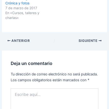
S
F
Crónica y fotos
e
a
a
c
7 de marzo de 2017
b
e
En «Cursos, talleres y
r
b
e
o
charlas»
e
o
n
k
u
(
n
S
a
e
v
a
e
b
ANTERIOR
SIGUIENTE
n
r
t
e
a
e
n
n
a
u
n
n
u
a
Deja un comentario
e
v
v
e
a
n
)
t
Tu dirección de correo electrónico no será publicada.
a
Los campos obligatorios están marcados con
*
n
a
n
u
Escribe
e
aquí...
v
a
)