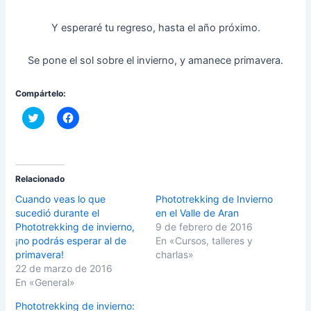
Y esperaré tu regreso, hasta el año próximo.
Se pone el sol sobre el invierno, y amanece primavera.
Compártelo:
C
H
l
a
i
z
c
c
k
l
t
i
o
c
s
p
Relacionado
h
a
a
r
Cuando veas lo que
Phototrekking de Invierno
r
a
sucedió durante el
en el Valle de Aran
e
c
o
o
Phototrekking de invierno,
9 de febrero de 2016
n
m
¡no podrás esperar al de
En «Cursos, talleres y
T
p
w
a
primavera!
charlas»
i
r
22 de marzo de 2016
t
t
t
i
En «General»
e
r
r
e
(
n
Phototrekking de invierno: