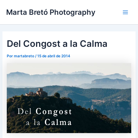
Ir
Navegación
Main
Marta Bretó Photography
al
de
Men
contenido
entradas
Del Congost a la Calma
Por
martabreto
/
15 de abril de 2014