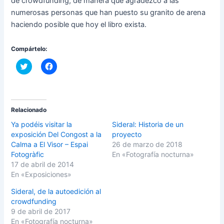
de crowdfunding, de manera que agradezco a las
numerosas personas que han puesto su granito de arena
haciendo posible que hoy el libro exista.
Compártelo:
C
H
l
a
i
z
c
c
k
l
t
i
o
c
s
p
Relacionado
h
a
a
r
Ya podéis visitar la
Sideral: Historia de un
r
a
exposición Del Congost a la
proyecto
e
c
o
o
Calma a El Visor – Espai
26 de marzo de 2018
n
m
Fotogràfic
En «Fotografía nocturna»
T
p
w
a
17 de abril de 2014
i
r
En «Exposiciones»
t
t
t
i
e
r
Sideral, de la autoedición al
r
e
(
n
crowdfunding
S
F
9 de abril de 2017
e
a
a
c
En «Fotografía nocturna»