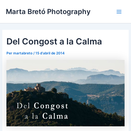
Vés
Navegació
Main
Marta Bretó Photography
al
d'entrades
Men
contingut
Del Congost a la Calma
Per
martabreto
/
15 d'abril de 2014