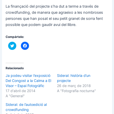
La finançació del projecte s’ha dut a terme a través de
crowdfunding, de manera que agraeixo a les nombroses
persones que han posat el seu petit granet de sorra fent
possible que podem gaudir avui del llibre.
Compártelo:
F
F
e
e
u
u
c
c
l
l
i
i
c
c
p
p
Relacionado
e
e
r
r
Ja podeu visitar l’exposició
Sideral: història d’un
c
c
Del Congost a la Calma a El
projecte
o
o
m
m
Visor – Espai Fotogràfic
26 de març de 2018
p
p
17 d'abril de 2014
A "Fotografia nocturna"
a
a
r
r
A "General"
t
t
i
i
Sideral: de l’autoedició al
r
r
a
a
crowdfunding
l
l