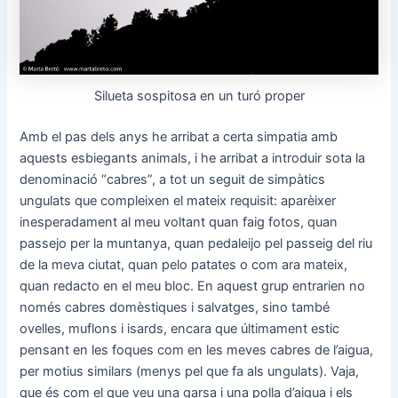
Silueta sospitosa en un turó proper
Amb el pas dels anys he arribat a certa simpatia amb
aquests esbiegants animals, i he arribat a introduir sota la
denominació “cabres”, a tot un seguit de simpàtics
ungulats que compleixen el mateix requisit: aparèixer
inesperadament al meu voltant quan faig fotos, quan
passejo per la muntanya, quan pedaleijo pel passeig del riu
de la meva ciutat, quan pelo patates o com ara mateix,
quan redacto en el meu bloc. En aquest grup entrarien no
només cabres domèstiques i salvatges, sino també
ovelles, muflons i isards, encara que últimament estic
pensant en les foques com en les meves cabres de l’aigua,
per motius similars (menys pel que fa als ungulats). Vaja,
que és com el que veu una garsa i una polla d’aigua i els