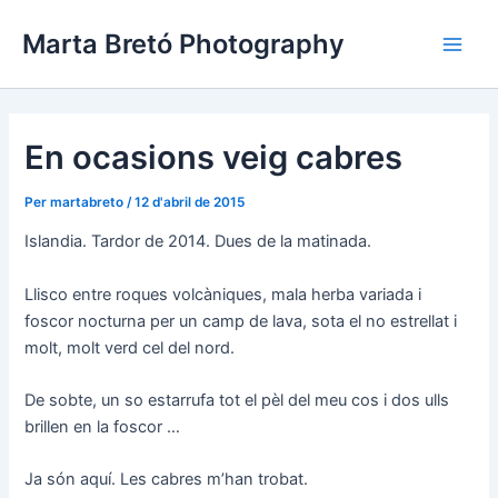
Vés
Navegació
Main
Marta Bretó Photography
al
d'entrades
Men
contingut
En ocasions veig cabres
Per
martabreto
/
12 d'abril de 2015
Islandia. Tardor de 2014. Dues de la matinada.
Llisco entre roques volcàniques, mala herba variada i
foscor nocturna per un camp de lava, sota el no estrellat i
molt, molt verd cel del nord.
De sobte, un so estarrufa tot el pèl del meu cos i dos ulls
brillen en la foscor …
Ja són aquí. Les cabres m’han trobat.