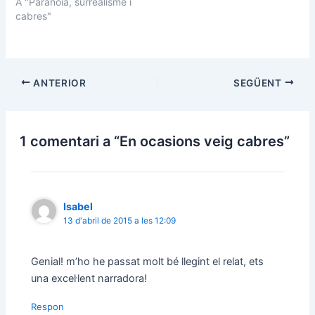
A "Paranoia, surrealisme i
i
c
t
e
cabres"
t
b
e
o
r
o
(
k
S
(
'
S
o
'
ANTERIOR
SEGÜENT
b
o
r
b
e
r
e
e
n
e
u
n
1 comentari a “En ocasions veig cabres”
n
u
a
n
n
a
o
n
v
o
a
v
f
a
Isabel
i
f
n
i
13 d'abril de 2015 a les 12:09
e
n
s
e
t
s
r
t
Genial! m’ho he passat molt bé llegint el relat, ets
a
r
)
a
una excel·lent narradora!
)
Respon