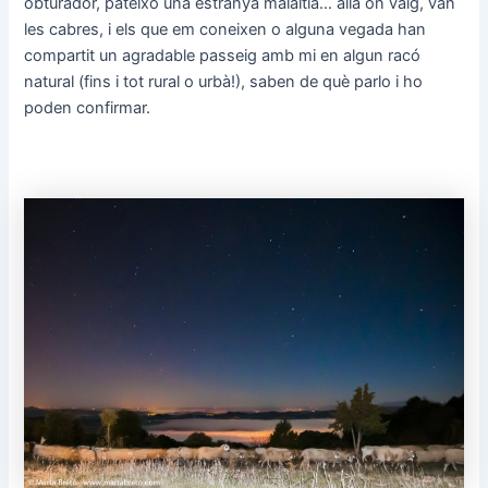
obturador, pateixo una estranya malaltia… allà on vaig, van
les cabres, i els que em coneixen o alguna vegada han
compartit un agradable passeig amb mi en algun racó
natural (fins i tot rural o urbà!), saben de què parlo i ho
poden confirmar.