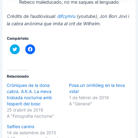
Rebeco maleducado, no me saques el lenguado
Crèdits de l’audiovisual:
difcymru
(youtube), Jon Bon Jovi i
la cabra anònima que imita al crit de Wilhelm.
Compártelo:
F
F
e
e
u
u
c
c
l
l
i
i
c
c
p
p
Relacionado
e
e
r
r
Cròniques de la dona
Posa un ornitòleg en la teva
c
c
cabra. A.K.A. La meva
vida!
o
o
m
m
trobada nocturna amb
1 de febrer de 2016
p
p
l’esperit del bosc
A "General"
a
a
r
r
25 d'abril de 2016
t
t
A "Fotografia nocturna"
i
i
r
r
a
a
Selfies canins
l
l
T
F
14 de setembre de 2015
w
a