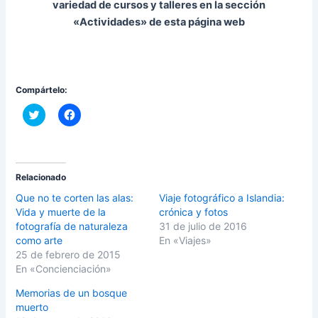
variedad de cursos y talleres en la sección
«Actividades» de esta página web
Compártelo:
C
H
l
a
i
z
c
c
k
l
t
i
o
c
s
p
Relacionado
h
a
a
r
Que no te corten las alas:
Viaje fotográfico a Islandia:
r
a
Vida y muerte de la
crónica y fotos
e
c
o
o
fotografía de naturaleza
31 de julio de 2016
n
m
como arte
En «Viajes»
T
p
w
a
25 de febrero de 2015
i
r
En «Concienciación»
t
t
t
i
e
r
Memorias de un bosque
r
e
(
n
muerto
S
F