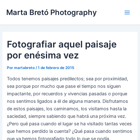
Ir
Navegación
Main
Marta Bretó Photography
al
de
Men
contenido
entradas
Fotografiar aquel paisaje
por enésima vez
Por
martabreto
/
1 de febrero de 2015
Todos tenemos paisajes predilectos; sea por proximidad,
sea porque por mucho que pase el tiempo nos siguen
impactante, por recuerdos y vivencias pasadas o porque
nos sentimos ligados a él de alguna manera. Disfrutamos
de estos paisajes, los caminamos, los visitamos hasta la
saciedad, siempre sabiendo que habrá una próxima vez.
¿Pero qué pasa cuando el lugar se ha visitado tantas veces
que hemos perdido la cuenta? ¿Qué pasa cuando sentimos
que ya hemos fotografiado todo lo que se podía,