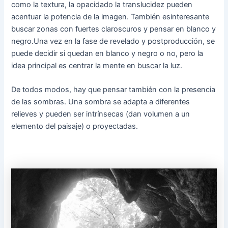
como la textura
, la opacidad
o
la translucidez
pueden
acentuar
la potencia
de la imagen.
También
es
interesante
buscar zonas
con
fuertes
claroscuros
y
pensar
en
blanco
y
negro.
Una vez en la
fase
de revelado
y
postproducción,
se
puede decidir
si quedan
en blanco
y negro
o no, pero
la
idea principal
es centrar
la mente en
buscar
la luz.
De todos modos,
hay que pensar
también con la presencia
de las sombras.
Una sombra
se adapta
a diferentes
relieves
y pueden ser
intrínsecas
(
dan
volumen
a un
elemento
del paisaje
)
o
proyectadas.