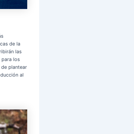
ás
cas de la
ibirán las
 para los
de plantear
oducción al