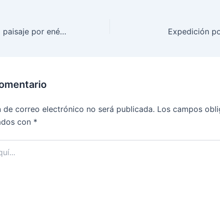
Fotografiar aquel paisaje por enésima vez
Expedición po
comentario
n de correo electrónico no será publicada.
Los campos obli
ados con
*