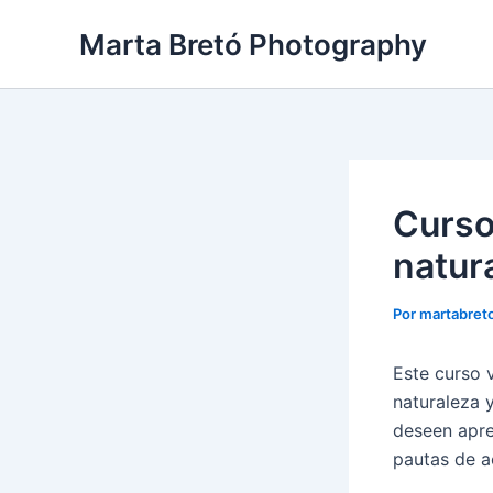
Ir
Navegación
Marta Bretó Photography
al
de
contenido
entradas
Curso 
natur
Por
martabret
Este curso v
naturaleza 
deseen apr
pautas de ac