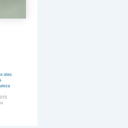
s alas:
a
raleza
2015
n»