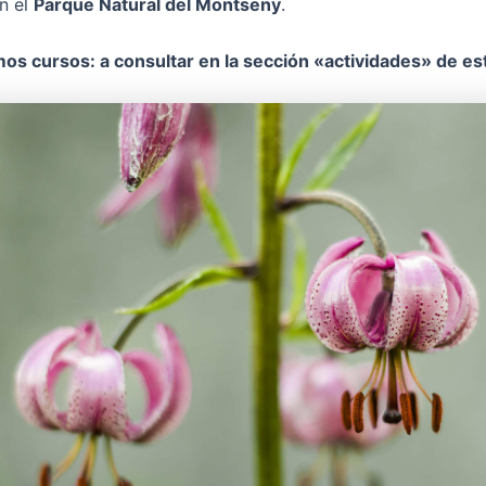
en el
Parque Natural del Montseny
.
os cursos: a consultar en la sección «actividades» de e