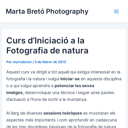
Vés
Navegació
Main
Marta Bretó Photography
al
d'entrades
Men
contingut
Curs d’Iniciació a la
Fotografia de natura
Per
martabreto
/
5 de febrer de 2015
Aquest curs va dirigit a tot aquell qui estigui interessat en la
fotografia i la natura i vulgui
iniciar-se
en aquesta disciplina
o a qui vulgui aprendre a
potenciar les seves
imatges,
desenvolupar una tècnica i seguir unes pautes
d’actuació a l’hora de sortir a la muntanya.
Al llarg de diverses
sessions teòriques
es mostraran els
aspectes més importants i com aprofundir en cadascuna
de les tres disciplines bàsiques de la fotografia de natura