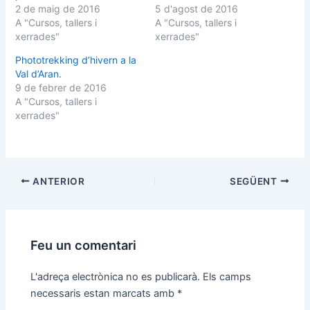
m
m
2 de maig de 2016
5 d'agost de 2016
p
p
A "Cursos, tallers i
A "Cursos, tallers i
a
a
r
r
xerrades"
xerrades"
t
t
i
i
Phototrekking d’hivern a la
r
r
a
a
Val d’Aran.
l
l
T
F
9 de febrer de 2016
w
a
A "Cursos, tallers i
i
c
t
e
xerrades"
t
b
e
o
r
o
(
k
S
(
'
S
o
'
ANTERIOR
SEGÜENT
b
o
r
b
e
r
e
e
n
e
u
n
n
u
Feu un comentari
a
n
n
a
o
n
L'adreça electrònica no es publicarà.
Els camps
v
o
a
v
necessaris estan marcats amb
*
f
a
i
f