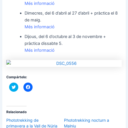
Més informació
Dimecres, del 6 d’abril al 27 d’abril + pràctica el 8
de maig.
Més informació
Dijous, del 6 d’octubre al 3 de novembre +
pràctica dissabte 5.
Més informació
Compártelo:
F
F
e
e
u
u
c
c
l
l
i
i
c
c
p
p
Relacionado
e
e
r
r
Phototrekking de
Phototrekking nocturn a
c
c
primavera a la Vall de Núria
Malniu
o
o