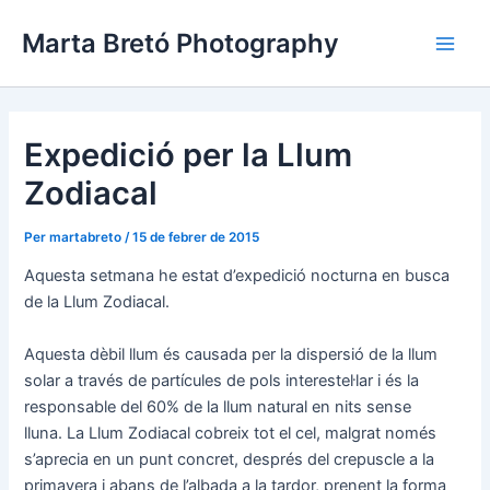
Vés
Navegació
Main
Marta Bretó Photography
al
d'entrades
Men
contingut
Expedició per la Llum
Zodiacal
Per
martabreto
/
15 de febrer de 2015
Aquesta setmana he estat d’expedició nocturna en busca
de la Llum Zodiacal.
Aquesta dèbil llum és causada per la dispersió de la llum
solar a través de partícules de pols interestel·lar i és la
responsable del 60% de la llum natural en nits sense
lluna. La Llum Zodiacal cobreix tot el cel, malgrat només
s’aprecia en un punt concret, després del crepuscle a la
primavera i abans de l’albada a la tardor, prenent la forma