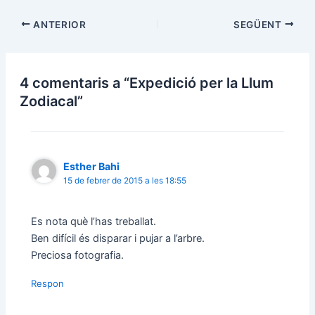
e
o
r
o
(
k
ANTERIOR
SEGÜENT
S
(
'
S
o
'
b
o
r
b
e
r
4 comentaris a “Expedició per la Llum
e
e
n
e
Zodiacal”
u
n
n
u
a
n
n
a
o
n
v
o
a
v
Esther Bahi
f
a
i
f
15 de febrer de 2015 a les 18:55
n
i
e
n
s
e
t
s
Es nota què l’has treballat.
r
t
a
r
Ben difícil és disparar i pujar a l’arbre.
)
a
)
Preciosa fotografia.
Respon