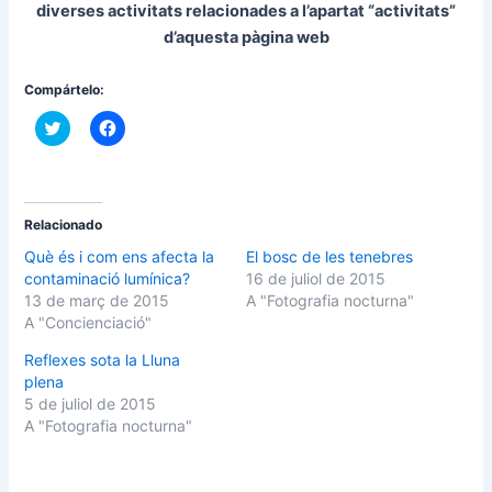
diverses activitats relacionades a l’apartat “activitats”
d’aquesta pàgina web
Compártelo:
F
F
e
e
u
u
c
c
l
l
i
i
c
c
p
p
Relacionado
e
e
r
r
Què és i com ens afecta la
El bosc de les tenebres
c
c
contaminació lumínica?
16 de juliol de 2015
o
o
m
m
13 de març de 2015
A "Fotografia nocturna"
p
p
A "Concienciació"
a
a
r
r
t
t
Reflexes sota la Lluna
i
i
plena
r
r
a
a
5 de juliol de 2015
l
l
T
F
A "Fotografia nocturna"
w
a
i
c
t
e
t
b