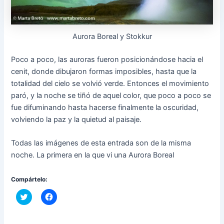
Aurora Boreal y Stokkur
Poco a poco, las auroras fueron posicionándose hacia el
cenit, donde dibujaron formas imposibles, hasta que la
totalidad del cielo se volvió verde. Entonces el movimiento
paró, y la noche se tiñó de aquel color, que poco a poco se
fue difuminando hasta hacerse finalmente la oscuridad,
volviendo la paz y la quietud al paisaje.
Todas las imágenes de esta entrada son de la misma
noche. La primera en la que vi una Aurora Boreal
Compártelo:
C
H
l
a
i
z
c
c
k
l