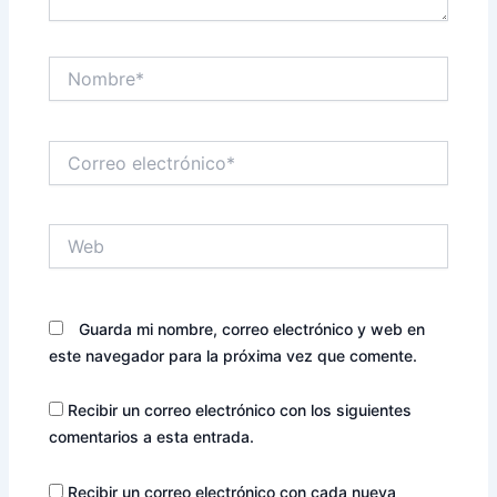
a
u
n
n
u
a
e
v
v
e
Nombre*
a
n
)
t
a
n
a
n
Correo
u
electrónico*
e
v
a
)
Web
Guarda mi nombre, correo electrónico y web en
este navegador para la próxima vez que comente.
Recibir un correo electrónico con los siguientes
comentarios a esta entrada.
Recibir un correo electrónico con cada nueva