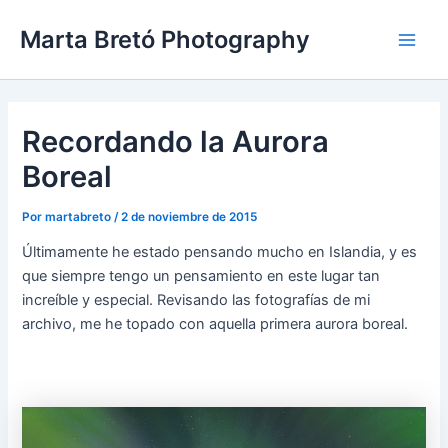
Ir
Navegación
Main
Marta Bretó Photography
al
de
Men
contenido
entradas
Recordando la Aurora
Boreal
Por
martabreto
/
2 de noviembre de 2015
Últimamente he estado pensando mucho en Islandia, y es
que siempre tengo un pensamiento en este lugar tan
increíble y especial. Revisando las fotografías de mi
archivo, me he topado con aquella primera aurora boreal.