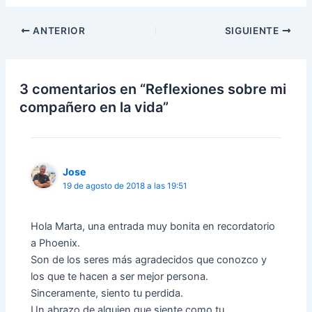
a
c
b
e
r
b
ANTERIOR
SIGUIENTE
e
o
e
o
n
k
u
(
n
S
a
e
3 comentarios en “Reflexiones sobre mi
v
a
e
b
compañero en la vida”
n
r
t
e
a
e
n
n
a
u
n
n
u
a
e
v
Jose
v
e
a
n
19 de agosto de 2018 a las 19:51
)
t
a
n
a
Hola Marta, una entrada muy bonita en recordatorio
n
u
a Phoenix.
e
v
Son de los seres más agradecidos que conozco y
a
los que te hacen a ser mejor persona.
)
Sinceramente, siento tu perdida.
Un abrazo de alguien que siente como tu.