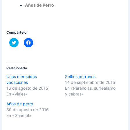
Años de Perro
Compártelo:
C
H
l
a
i
z
c
c
k
l
t
i
o
c
s
p
Relacionado
h
a
a
r
Unas merecidas
Selfies perrunos
r
a
vacaciones
14 de septiembre de 2015
e
c
o
o
16 de agosto de 2015
En «Paranoias, surrealismo
n
m
En «Viajes»
y cabras»
T
p
w
a
i
r
Años de perro
t
t
30 de agosto de 2016
t
i
e
r
En «General»
r
e
(
n
S
F
e
a