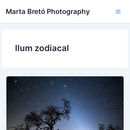
Vés
Main
Marta Bretó Photography
al
Men
contingut
llum zodiacal