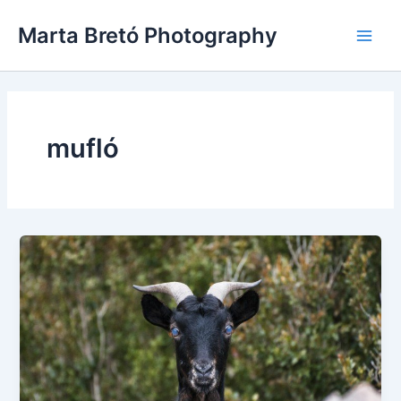
Vés
Main
Marta Bretó Photography
al
Men
contingut
mufló