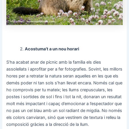
Acostuma’t a un nou horari
S’ha acabat anar de pícnic amb la família els dies
assolellats i aprofitar per a fer fotografies. Sovint, les millors
hores per a retratar la natura seran aquelles en les que els
demés poder ni tan sols s’han llevat encara. Només cal que
ho comprovis per tu mateix; les llums crepusculars, les
postes i sortides de sol i fins i tot la nit, donaran un resultat
molt més impactant i capaç d’emocionar a l’espectador que
no pas un cel blau amb un sol radiant de migdia. No només
els colors canviaran, sinó que vestirem de textura i relleu la
composició gràcies a la direcció de la llum.