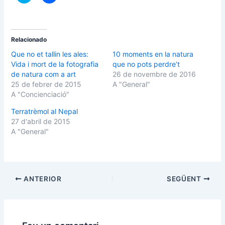
e
e
u
u
c
c
l
l
i
i
c
c
p
p
Relacionado
e
e
r
r
Que no et tallin les ales:
10 moments en la natura
c
c
Vida i mort de la fotografia
que no pots perdre’t
o
o
m
m
de natura com a art
26 de novembre de 2016
p
p
25 de febrer de 2015
A "General"
a
a
r
r
A "Concienciació"
t
t
i
i
Terratrèmol al Nepal
r
r
a
a
27 d'abril de 2015
l
l
T
F
A "General"
w
a
i
c
t
e
t
b
e
o
r
o
(
k
ANTERIOR
SEGÜENT
S
(
'
S
o
'
b
o
r
b
e
r
e
e