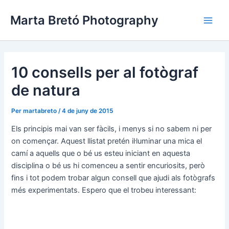
Vés
Navegació
Main
Marta Bretó Photography
al
d'entrades
Men
contingut
10 consells per al fotògraf
de natura
Per
martabreto
/
4 de juny de 2015
Els principis mai van ser fàcils, i menys si no sabem ni per
on començar. Aquest llistat pretén il·luminar una mica el
camí a aquells que o bé us esteu iniciant en aquesta
disciplina o bé us hi comenceu a sentir encuriosits, però
fins i tot podem trobar algun consell que ajudi als fotògrafs
més experimentats. Espero que el trobeu interessant: