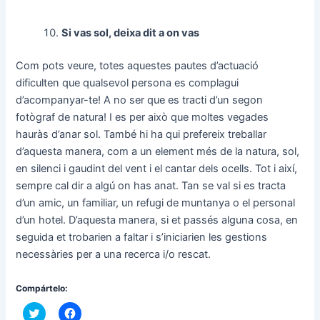
Si vas sol, deixa dit a on vas
Com pots veure, totes aquestes pautes d’actuació
dificulten que qualsevol persona es complagui
d’acompanyar-te! A no ser que es tracti d’un segon
fotògraf de natura! I es per això que moltes vegades
hauràs d’anar sol. També hi ha qui prefereix treballar
d’aquesta manera, com a un element més de la natura, sol,
en silenci i gaudint del vent i el cantar dels ocells. Tot i així,
sempre cal dir a algú on has anat. Tan se val si es tracta
d’un amic, un familiar, un refugi de muntanya o el personal
d’un hotel. D’aquesta manera, si et passés alguna cosa, en
seguida et trobarien a faltar i s’iniciarien les gestions
necessàries per a una recerca i/o rescat.
Compártelo:
F
F