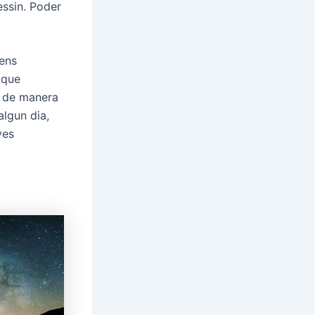
essin. Poder
 ens
 que
, de manera
algun dia,
ves