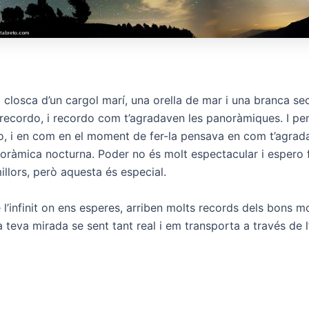
 closca d’un cargol marí, una orella de mar i una branca se
 recordo, i recordo com t’agradaven les panoràmiques. I pe
o, i en com en el moment de fer-la pensava en com t’agrada
oràmica nocturna. Poder no és molt espectacular i espero 
llors, però aquesta és especial.
 l’infinit on ens esperes, arriben molts records dels bons 
 la teva mirada se sent tant real i em transporta a través de l’