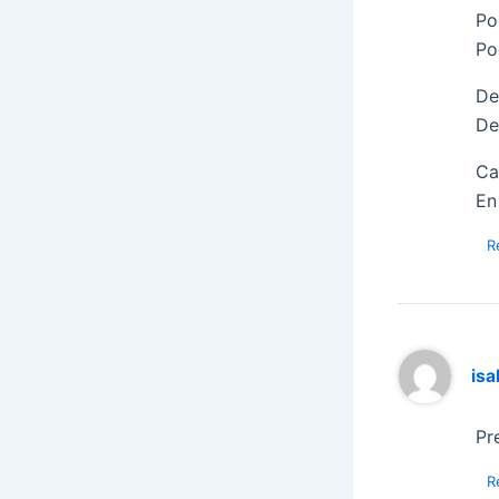
Po
Po
De
De
Ca
En
R
isa
Pr
R