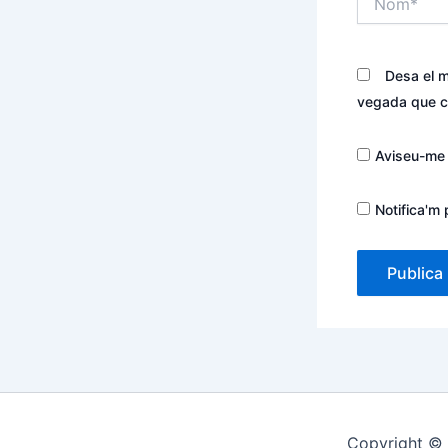
Desa el m
vegada que c
Aviseu-me 
Notifica'm 
Copyright ©