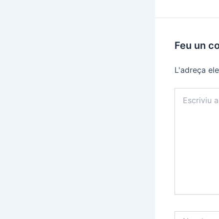
Feu un c
L'adreça ele
Escriviu
aquí…
Nom*