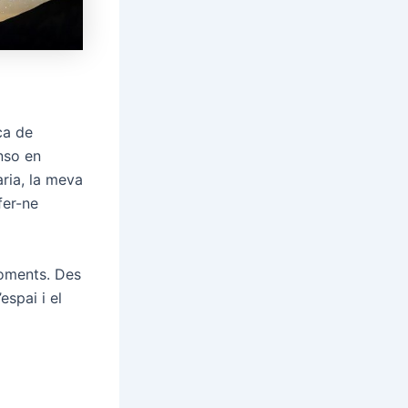
ca de
nso en
ria, la meva
fer-ne
moments. Des
espai i el