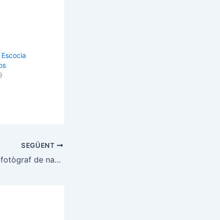
a Escocia
os
9
SEGÜENT
10 consells per al fotògraf de natura