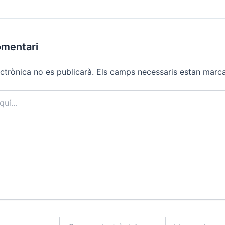
omentari
ctrònica no es publicarà.
Els camps necessaris estan mar
Correu
Lloc