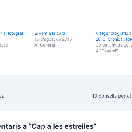
r al fotògraf
El vent a la cara
Viatge fotogràfic 
15 d'agost de 2016
2019: Crònica i fot
2015
A "General"
30 de juny de 201
A "General"
da!
taris a “Cap a les estrelles”