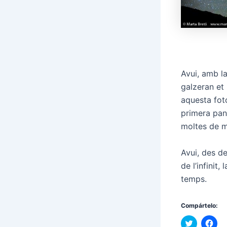
Avui, amb la
galzeran et
aquesta fot
primera pan
moltes de mi
Avui, des de
de l’infinit,
temps.
Compártelo:
F
F