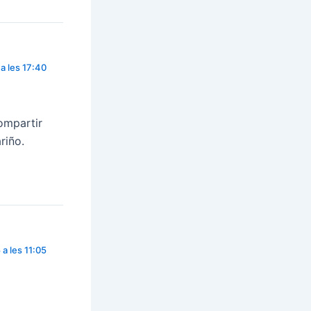
a les 17:40
ompartir
riño.
a les 11:05