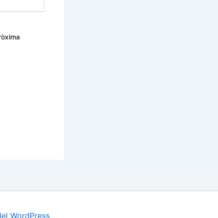
pròxima
del WordPress