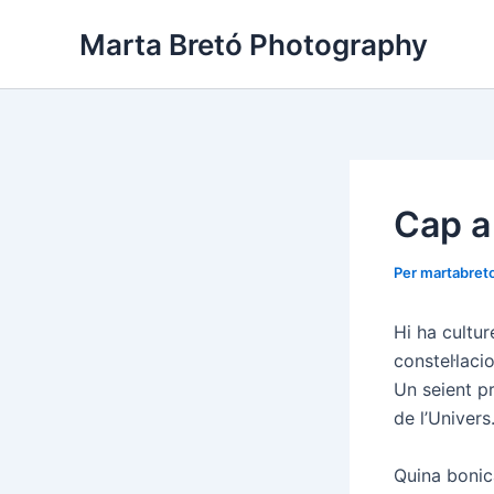
Vés
Navegació
Marta Bretó Photography
al
d'entrades
contingut
Cap a 
Per
martabret
Hi ha cultur
constel·laci
Un seient pr
de l’Univers
Quina bonic