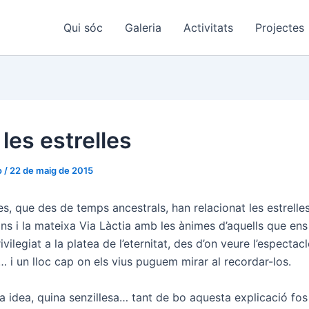
Qui sóc
Galeria
Activitats
Projectes
les estrelles
o
/
22 de maig de 2015
es, que des de temps ancestrals, han relacionat les estrelles
ons i la mateixa Via Làctia amb les ànimes d’aquells que ens
ivilegiat a la platea de l’eternitat, des d’on veure l’especta
… i un lloc cap on els vius puguem mirar al recordar-los.
a idea, quina senzillesa… tant de bo aquesta explicació fo