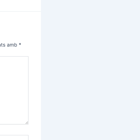
cats amb
*