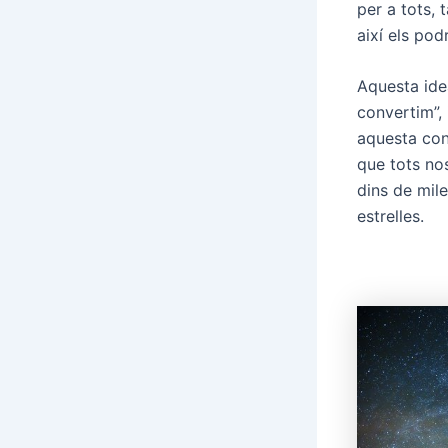
per a tots, 
així els pod
Aquesta idea
convertim”, 
aquesta con
que tots nos
dins de mile
estrelles.