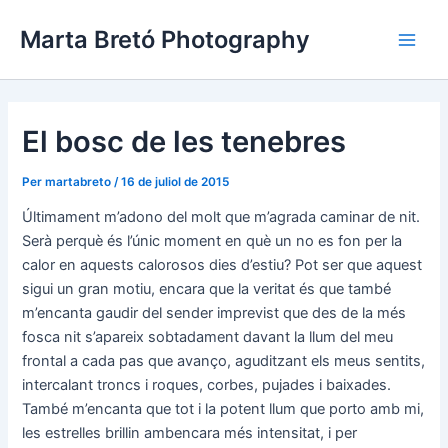
Vés
Navegació
Main
Marta Bretó Photography
al
d'entrades
Men
contingut
El bosc de les tenebres
Per
martabreto
/
16 de juliol de 2015
Últimament m’adono del molt que m’agrada caminar de nit.
Serà perquè és l’únic moment en què un no es fon per la
calor en aquests calorosos dies d’estiu? Pot ser que aquest
sigui un gran motiu, encara que la veritat és que també
m’encanta gaudir del sender imprevist que des de la més
fosca nit s’apareix sobtadament davant la llum del meu
frontal a cada pas que avanço, aguditzant els meus sentits,
intercalant troncs i roques, corbes, pujades i baixades.
També m’encanta que tot i la potent llum que porto amb mi,
les estrelles brillin ambencara més intensitat, i per