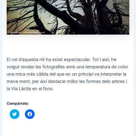
El cel d’aquesta nit ha estat espectacular. Tot i així, he
volgut revelar les fotografies amb una temperatura de color
una mica més càlida del que en un principi va interpretar la
meva ment, per així destacar millor les formes dels arbres i
la Via Làctia en el fons.
Compártelo:
F
F
e
e
u
u
c
c
l
l
i
i