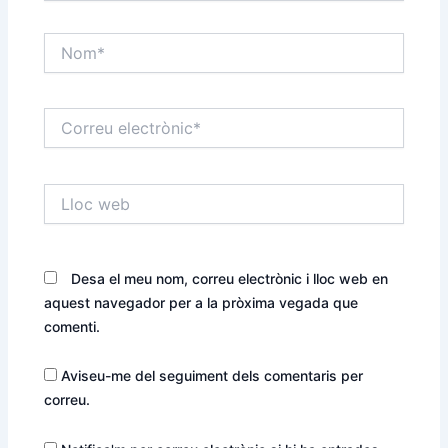
o
n
v
o
a
v
Nom*
f
a
i
f
n
i
e
n
s
e
t
s
Correu
r
t
electrònic*
a
r
)
a
)
Lloc
web
Desa el meu nom, correu electrònic i lloc web en
aquest navegador per a la pròxima vegada que
comenti.
Aviseu-me del seguiment dels comentaris per
correu.