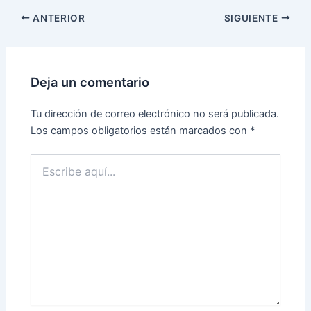
n
S
a
e
ANTERIOR
SIGUIENTE
v
a
e
b
n
r
t
e
a
e
n
n
a
u
Deja un comentario
n
n
u
a
e
v
v
e
Tu dirección de correo electrónico no será publicada.
a
n
)
t
Los campos obligatorios están marcados con
*
a
n
a
Escribe
n
u
aquí...
e
v
a
)