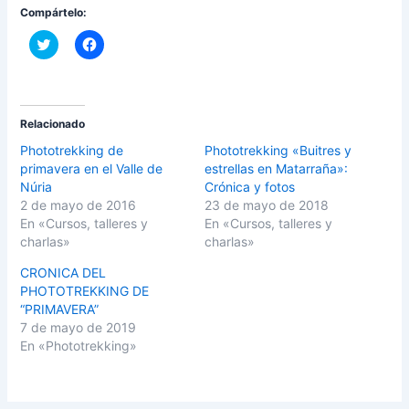
Compártelo:
C
H
l
a
i
z
c
c
k
l
t
i
o
c
s
p
Relacionado
h
a
a
r
Phototrekking de
Phototrekking «Buitres y
r
a
primavera en el Valle de
estrellas en Matarraña»:
e
c
o
o
Núria
Crónica y fotos
n
m
2 de mayo de 2016
23 de mayo de 2018
T
p
w
a
En «Cursos, talleres y
En «Cursos, talleres y
i
r
charlas»
charlas»
t
t
t
i
e
r
CRONICA DEL
r
e
(
n
PHOTOTREKKING DE
S
F
“PRIMAVERA”
e
a
a
c
7 de mayo de 2019
b
e
En «Phototrekking»
r
b
e
o
e
o
n
k
u
(