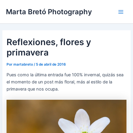
Ir
Navegación
Main
Marta Bretó Photography
al
de
Men
contenido
entradas
Reflexiones, flores y
primavera
Por
martabreto
/
5 de abril de 2016
Pues como la última entrada fue 100% invernal, quizás sea
el momento de un post más floral, más al estilo de la
primavera que nos ocupa.